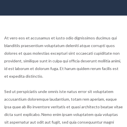
At vero eos et accusamus et iusto odio dignissimos ducimus qui
blanditiis praesentium voluptatum deleniti atque corrupti quos
dolores et quas molestias excepturi sint occaecati cupiditate non
provident, similique sunt in culpa qui officia deserunt mollitia animi,
id est laborum et dolorum fuga. Et harum quidem rerum facilis est
et expedita distinctio.
Sed ut perspiciatis unde omnis iste natus error sit voluptatem
accusantium doloremque laudantium, totam rem aperiam, eaque
ipsa quae ab illo inventore veritatis et quasi architecto beatae vitae
dicta sunt explicabo. Nemo enim ipsam voluptatem quia voluptas
sit aspernatur aut odit aut fugit, sed quia consequuntur magni