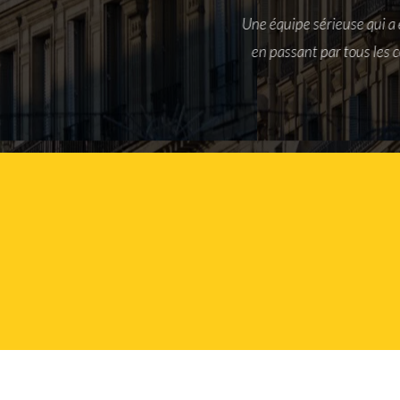
 and wiring
Une équipe sérieuse qui a 
s!
en passant par tous les c