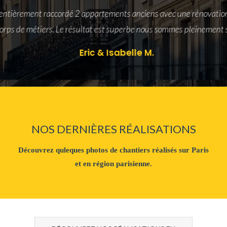
entièrement raccordé 2 appartements anciens avec une rénovation
orps de métiers. Le résultat est superbe nous sommes pleinement s
Eric & Isabelle M.
NOS DERNIÈRES RÉALISATIONS
Découvrez quleques photos de chantiers réalisés sur Paris
et en région parisienne.