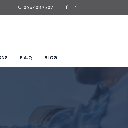
06 67 08 95 09
ONS
F.A.Q
BLOG