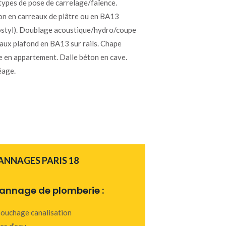
types de pose de carrelage/faïence.
on en carreaux de plâtre ou en BA13
ostyl). Doublage acoustique/hydro/coupe
Faux plafond en BA13 sur rails. Chape
e en appartement. Dalle béton en cave.
age.
ANNAGES PARIS 18
annage de plomberie :
ouchage canalisation
tes d’eau