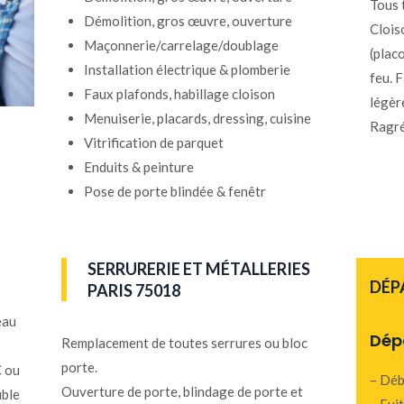
Tous 
Démolition, gros œuvre, ouverture
Clois
Maçonnerie/carrelage/doublage
(plac
Installation électrique & plomberie
feu. 
Faux plafonds, habillage cloison
légèr
Menuiserie, placards, dressing, cuisine
Ragré
Vitrification de parquet
Enduits & peinture
Pose de porte blindée & fenêtr
SERRURERIE ET MÉTALLERIES
DÉP
PARIS 75018
eau
Dép
Remplacement de toutes serrures ou bloc
porte.
C ou
– Déb
Ouverture de porte, blindage de porte et
uble
– Fui